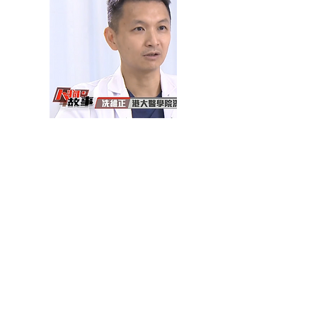
人物．故事｜
醫人醫心．冼
維正
有線新聞
2026年02月06日