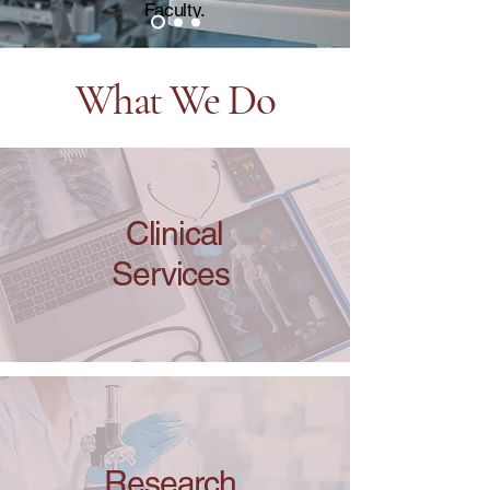
Faculty.
What We Do
Clinical
Services
Research