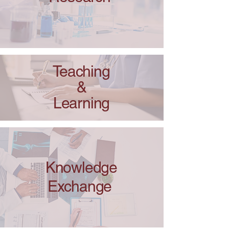
Teaching
&
Learning
Knowledge
Exchange